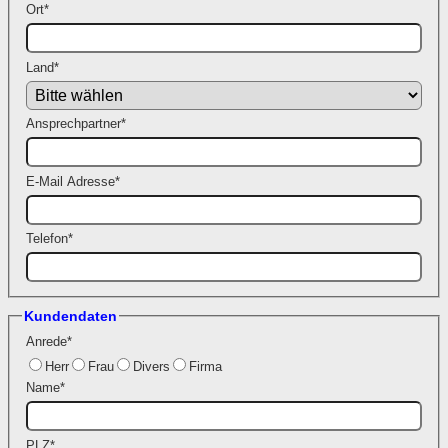
Ort
*
Land
*
Ansprechpartner
*
E-Mail Adresse
*
Telefon
*
Kundendaten
Anrede
*
Herr
Frau
Divers
Firma
Name
*
PLZ
*