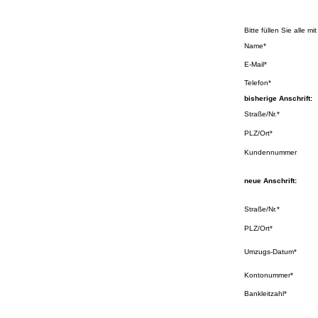
Kontaktformu
Bitte füllen Sie alle mi
Name
*
E-Mail
*
Telefon
*
bisherige Anschrift:
Straße/Nr.
*
PLZ/Ort
*
Kundennummer
neue Anschrift:
Straße/Nr.
*
PLZ/Ort
*
Umzugs-Datum
*
Kontonummer
*
Bankleitzahl
*