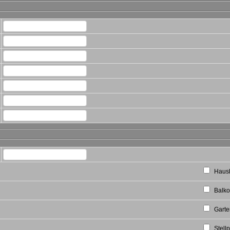
Haush
Balk
Garte
Stellp