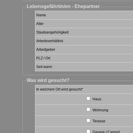
Lebensgefährtin/en - Ehepartner
Name
Alter
Staatsangehörigkeit
Arbeitsverhältnis
Arbeitgeber
PLZ / Ort
Seit wann
Was wird gesucht?
In welchem Ort wird gesucht
*
Haus
Wohnung
Terasse
Garage / Carport