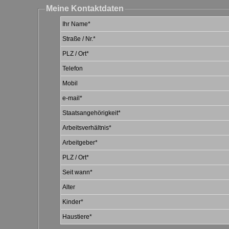
Meine Kontaktdaten
Ihr Name
*
Straße / Nr.
*
PLZ / Ort
*
Telefon
Mobil
e-mail
*
Staatsangehörigkeit
*
Arbeitsverhältnis
*
Arbeitgeber
*
PLZ / Ort
*
Seit wann
*
Alter
Kinder
*
Haustiere
*