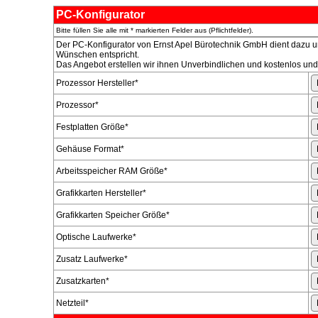
PC-Konfigurator
Bitte füllen Sie alle mit * markierten Felder aus (Pflichtfelder).
Der PC-Konfigurator von
Ernst Apel Bürotechnik GmbH dient dazu un
Wünschen entspricht.
Das Angebot erstellen wir ihnen Unverbindlichen und kostenlos un
Prozessor Hersteller
*
Prozessor
*
Festplatten Größe
*
Gehäuse Format
*
Arbeitsspeicher RAM Größe
*
Grafikkarten Hersteller
*
Grafikkarten Speicher Größe
*
Optische Laufwerke
*
Zusatz Laufwerke
*
Zusatzkarten
*
Netzteil
*