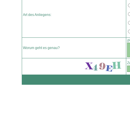
Art des Anliegens:
(
Worum geht es genau?
Z