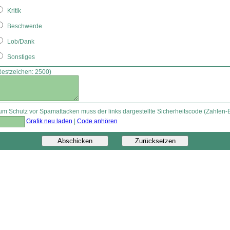
Kritik
Beschwerde
Lob/Dank
Sonstiges
Restzeichen:
2500
)
um Schutz vor Spamattacken muss der links dargestellte Sicherheitscode (Zahlen
Grafik neu laden
|
Code anhören