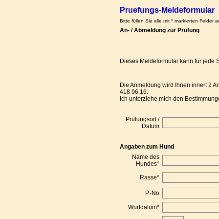
Pruefungs-Meldeformular
Bitte füllen Sie alle mit * markierten Felder au
An- / Abmeldung zur Prüfung
Dieses Meldeformular kann für jede 
Die Anmeldung wird Ihnen innert 2 Arb
418 96 16.
Ich unterziehe mich den Bestimmung
Prüfungsort /
Datum
Angaben zum Hund
Name des
Hundes
*
Rasse
*
P.-No
Wurfdatum
*