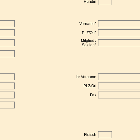
Hündin
Vorname
*
PLZ/Ort
*
Mitglied /
Sektion
*
Ihr Vorname
PLZ/Ort
Fax
Fleisch