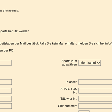
s (Pflichtfelder).
Sparte benutzt werden
eitstagen per Mail bestätigt. Falls Sie kein Mail erhalten, melden Sie sich bei i
en der PO
Sparte zum
auswählen
Klasse
*
SHSB / LOS
Nr.
Tätowier-Nr.
Chipnummer
*