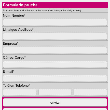
Formulario prueba
Por favor llene todos las espacios marcados * (espacios obligatorios).
Nom-Nombre
*
Llinatges-Apellidos
*
Empresa
*
Càrrec-Cargo
*
E-mail
*
Telèfon-Teléfono
*