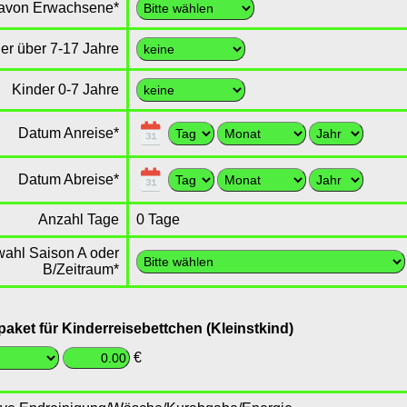
avon Erwachsene
*
er über 7-17 Jahre
Kinder 0-7 Jahre
Datum Anreise
*
Datum Abreise
*
Anzahl Tage
0
Tage
swahl Saison A oder
B/Zeitraum
*
epaket für Kinderreisebettchen (Kleinstkind)
€