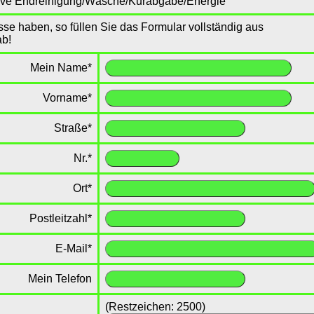
lusive Endreinigung/Wäsche/Kurabgabe/Energie
esse haben, so füllen Sie das Formular vollständig aus
ab!
Mein Name
*
Vorname
*
Straße
*
Nr.
*
Ort
*
Postleitzahl
*
E-Mail
*
Mein Telefon
(Restzeichen:
2500
)