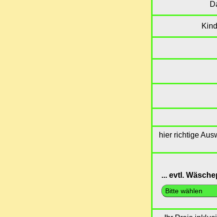
D
Kind
hier richtige Au
... evtl. Wäsch