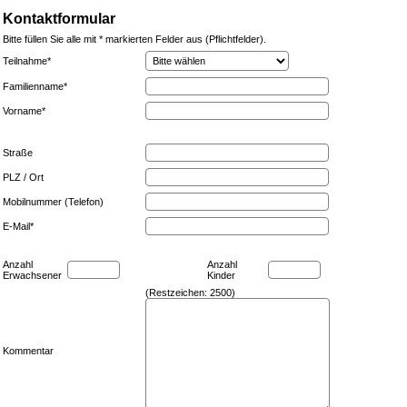
Kontaktformular
Bitte füllen Sie alle mit * markierten Felder aus (Pflichtfelder).
Teilnahme
*
Familienname
*
Vorname
*
Straße
PLZ / Ort
Mobilnummer (Telefon)
E-Mail
*
Anzahl
Anzahl
Erwachsener
Kinder
(Restzeichen:
2500
)
Kommentar