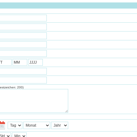
estzeichen:
200
)
: