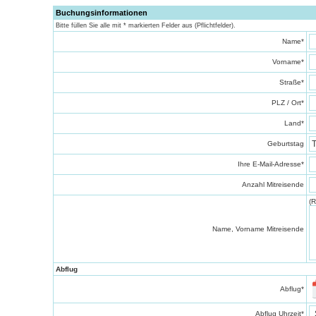
Buchungsinformationen
Bitte füllen Sie alle mit * markierten Felder aus (Pflichtfelder).
Name
*
Vorname
*
Straße
*
PLZ / Ort
*
Land
*
Geburtstag
Ihre E-Mail-Adresse
*
Anzahl Mitreisende
(R
Name, Vorname Mitreisende
Abflug
Abflug
*
Abflug Uhrzeit
*