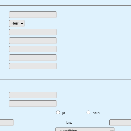
ja
nein
bis: