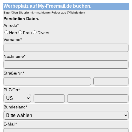
Werbeplatz auf My-Freemail.de buchen.
Bitte füllen Sie alle mit * markierten Felder aus (Pflichtfelder).
Persönlich Daten:
Anrede
*
Herr
Frau
Divers
Vorname
*
Nachname
*
Straße/Nr.
*
PLZ/Ort
*
Bundesland
*
E-Mail
*