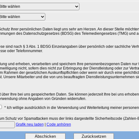
r Schutz Ihrer persönlichen Daten liegt uns sehr am Herzen. An dieser Stelle möch
estimmungen des Datenschutzgesetzes (BDSG) des Telemediengesetzes (TMG) und a
 sind nach § 3 Abs. 1 BDSG Einzelangaben über persönlich oder sachliche Verhä
resse oder Telefonnummer.
 und erheben, verarbeiten und speichern Ihre personenbezogenen Daten nur für d
inwilligung nicht, sofern dies nicht zur Erbringung der Dienstleistung oder zur Ver
r im Rahmen der gesetzlichen Auskunftspflichten oder wenn wir durch eine gerichtli
 Unsere Mitarbeiter und die von uns beauftragten Dienstleistungsunternehmen si
 über Ihre bei uns gespeicherten Daten. Sie können jederzeit Ihre bei uns erhobe
d Verwendung ohne Angaben von Gründen widerrufen.
* Ich willige ausdrücklich in die Verwendung und Weiterleitung meiner persone
um Schutz vor Spamattacken muss der links dargestellte Sicherheitscode (Zahlen
Grafik neu laden
|
Code anhören