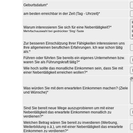
Geburtsdatum
*
am besten erreichbar in der Zeit (Tag - Uhrzeit)
*
Warum interessieren Sie sich für eine Nebentätigkeit?
*
Mehrfachauswahl bei gedrückter 'Strg'-Taste
Zur besseren Einschätzung Ihrer Fähigkeiten interessieren uns
Ihre allgemeinen beruflichen Erfahrungen. Ich war schon tätig
als:
*
Führen oder führten Sie bereits ein eigenes Unternehmen bzw.
waren Sie als Führungskraft tätig?
*
Wie hoch sollte das monatliche Einkommen sein, dass Sie mit
einer Nebentätigkeit erreichen wollen?
*
(
Was würden Sie mit dem erwarteten Einkommen machen? (Ziele
und Wünsche)
*
Sind Sie bereit neue Wege auszuprobieren um mit einer
Nebentätigkeit das erwartete Einkommen monatlich zu
verdienen?
*
Welchen Betrag wären Sie bereit zu investieren (Werbung,
Weiterbildung o.ä.), um mit einer Nebentätigkeit das erwartete
Einkommen zu verdienen?
*