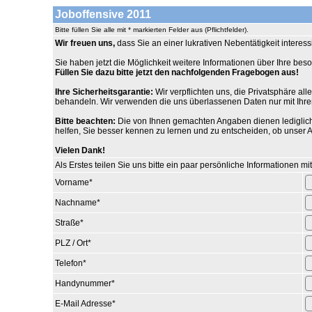
Joboffensive 2011
Bitte füllen Sie alle mit * markierten Felder aus (Pflichtfelder).
Wir freuen uns,
dass Sie an einer lukrativen Nebentätigkeit interessi
Sie haben jetzt die Möglichkeit weitere Informationen über Ihre be
Füllen Sie dazu bitte jetzt den nachfolgenden Fragebogen aus!
Ihre Sicherheitsgarantie:
Wir verpflichten uns, die Privatsphäre al
behandeln. Wir verwenden die uns überlassenen Daten nur mit Ihrer
Bitte beachten:
Die von Ihnen gemachten Angaben dienen lediglich d
helfen, Sie besser kennen zu lernen und zu entscheiden, ob unser A
Vielen Dank!
Als Erstes teilen Sie uns bitte ein paar persönliche Informationen mit
Vorname
*
Nachname
*
Straße
*
PLZ / Ort
*
Telefon
*
Handynummer
*
E-Mail Adresse
*