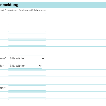
 Anmeldung
le mit * markierten Felder aus (Pflichtfelder).
*
rmin
*
tel
*
mer
*