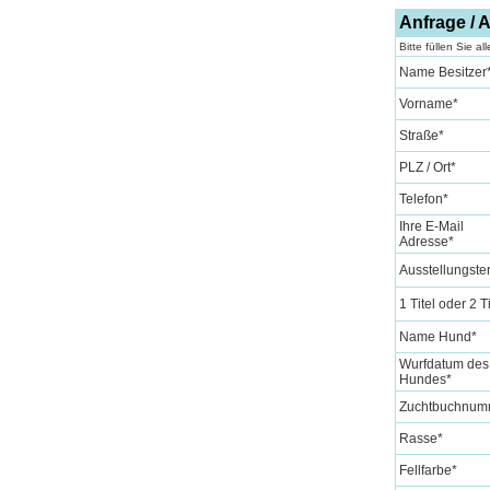
Anfrage /
Bitte füllen Sie al
Name Besitzer
Vorname
*
Straße
*
PLZ / Ort
*
Telefon
*
Ihre E-Mail
Adresse
*
Ausstellungste
1 Titel oder 2 Ti
Name Hund
*
Wurfdatum des
Hundes
*
Zuchtbuchnum
Rasse
*
Fellfarbe
*