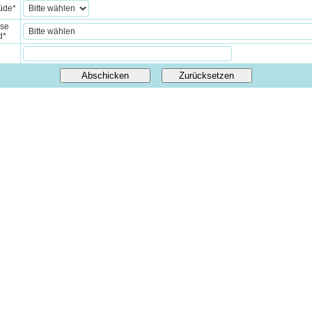
üde
*
sse
d
*