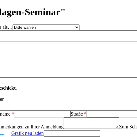
lagen-Seminar"
r als…
schickt.
ar.
hname
*
Straße
*
nmerkungen zu Ihrer Anmeldung
Zum Schu
Grafik neu laden