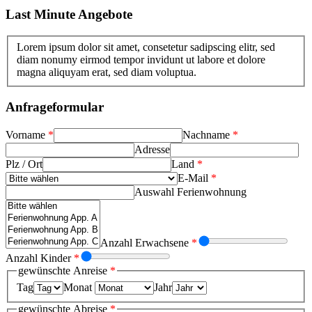
Last Minute Angebote
Lorem ipsum dolor sit amet, consetetur sadipscing elitr, sed
diam nonumy eirmod tempor invidunt ut labore et dolore
magna aliquyam erat, sed diam voluptua.
Anfrageformular
Vorname
*
Nachname
*
Adresse
Plz / Ort
Land
*
E-Mail
*
Auswahl Ferienwohnung
Anzahl Erwachsene
*
Anzahl Kinder
*
gewünschte Anreise
*
Tag
Monat
Jahr
gewünschte Abreise
*