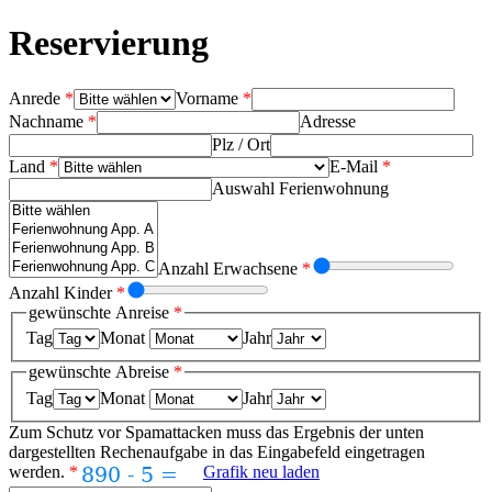
Reservierung
Anrede
*
Vorname
*
Nachname
*
Adresse
Plz / Ort
Land
*
E-Mail
*
Auswahl Ferienwohnung
Anzahl Erwachsene
*
Anzahl Kinder
*
gewünschte Anreise
*
Tag
Monat
Jahr
gewünschte Abreise
*
Tag
Monat
Jahr
Zum Schutz vor Spamattacken muss das Ergebnis der unten
dargestellten Rechenaufgabe in das Eingabefeld eingetragen
werden.
*
Grafik neu laden