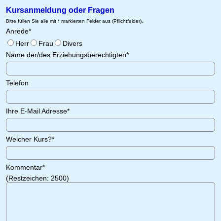
Kursanmeldung oder Fragen
Bitte füllen Sie alle mit * markierten Felder aus (Pflichtfelder).
Anrede
*
Herr
Frau
Divers
Name der/des Erziehungsberechtigten
*
Telefon
Ihre E-Mail Adresse
*
Welcher Kurs?
*
Kommentar
*
(Restzeichen:
2500
)