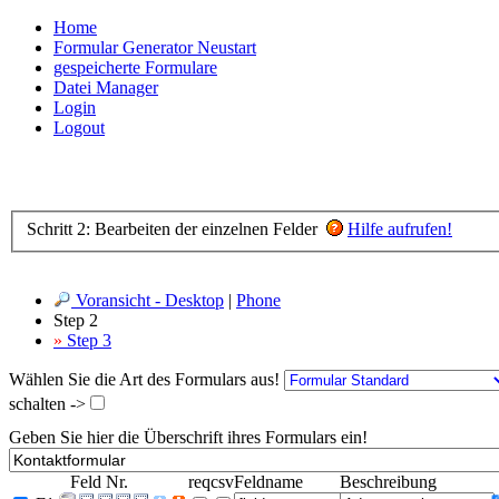
Home
Formular Generator Neustart
gespeicherte Formulare
Datei Manager
Login
Logout
Schritt 2: Bearbeiten der einzelnen Felder
Hilfe aufrufen!
Voransicht - Desktop
|
Phone
Step 2
»
Step 3
Wählen Sie die Art des Formulars aus!
schalten ->
Geben Sie hier die Überschrift ihres Formulars ein!
Feld Nr.
req
csv
Feldname
Beschreibung