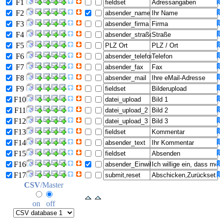
F1
F2
F3
F4
F5
F6
F7
F8
F9
F10
F11
F12
F13
F14
F15
F16
F17
CSV
/Master
on
off