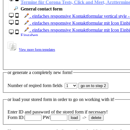
Termine für Corona Tests, Click and Meet, Arzttermin
General contact form
. einfaches respomsive Kontaktformular vertical style 
. einfaches respomsive Kontaktformular mit Icon Ein
. einfaches respomsive Kontaktformular mit Icon Einb
Eingaben
. Wein Preise / Bestellformular
Auflistung der verschiedenen Feldtypen
View more form templates
Berechnung Entfernungsberechnung als Multiplikator 
Berechnung Entfernungsberechnung mit JQuery Funkti
Berechnung Wochenarbeitszeit mit Feldtyp Differenz
or generate a completely new form!
Berechnung Wochenarbeitszeit mit Feldtyp Differenz
Berechnungsformular Bareinnahmen mit Feldtyp Felde
Number of reqired form fields
Arbeitszeiterfassung mit Unterschriftsfeld (SignatureP
Contact form with name, e-mail, comment, captcha
or load your stored form in order to go on working with it!
Contact form supplementary address, drop down men
Contact form supplementary address, drop down menu, 
Enter ID and password of the stored form if necessary!
Form ID:
PW:
->
Application form with data upload
Survey form on optional fields with comment function