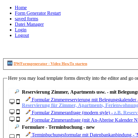
Home
Form Generator Restart
saved forms
Datei Manager
Login
Logout
DWFormgenerator - Video HowTo starten
Here you may load template forms directly into the editor and go 
Reservierung Zimmer, Apartments usw. - mit Belegung
Formular Zimmerreservierung mit Belegungskalender - 
Reservierung für Zimmer, Apartments, Ferienwohnunge
Formular Zimmeranfrage (modern style) -
z.B. Reser
Formulare - Terminbuchung - new
Terminbuchungsformular mit Datenbankanbindung - 'Mo