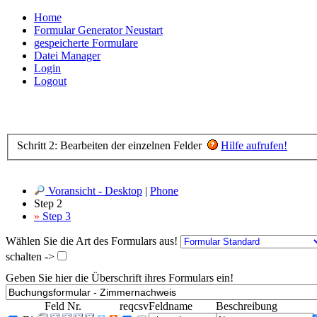
Home
Formular Generator Neustart
gespeicherte Formulare
Datei Manager
Login
Logout
Schritt 2: Bearbeiten der einzelnen Felder
Hilfe aufrufen!
Voransicht - Desktop
|
Phone
Step 2
»
Step 3
Wählen Sie die Art des Formulars aus!
schalten ->
Geben Sie hier die Überschrift ihres Formulars ein!
Feld Nr.
req
csv
Feldname
Beschreibung