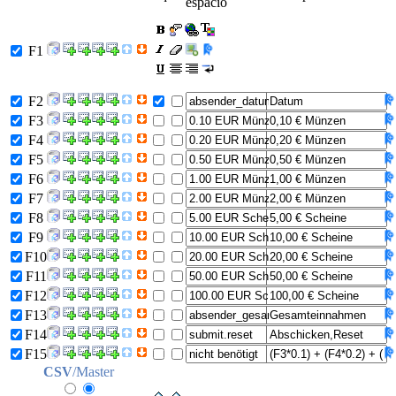
espacio
F1
F2
F3
F4
F5
F6
F7
F8
F9
F10
F11
F12
F13
F14
F15
CSV
/Master