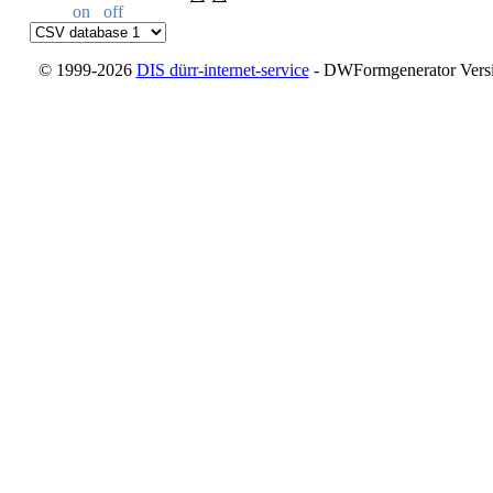
on
off
© 1999-2026
DIS dürr-internet-service
- DWFormgenerator Versio