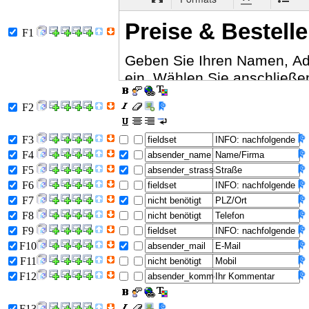
F1
F2
F3
F4
F5
F6
F7
F8
F9
F10
F11
F12
F13