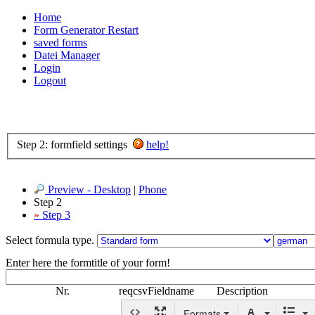
Home
Form Generator Restart
saved forms
Datei Manager
Login
Logout
Step 2: formfield settings
help!
Preview - Desktop
|
Phone
Step 2
»
Step 3
Select formula type.
Enter here the formtitle of your form!
Nr.
req
csv
Fieldname
Description
Formats