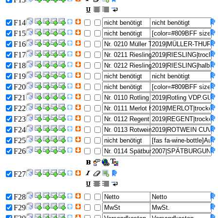
F14
F15
F16
F17
F18
F19
F20
F21
F22
F23
F24
F25
F26
F27
F28
F29