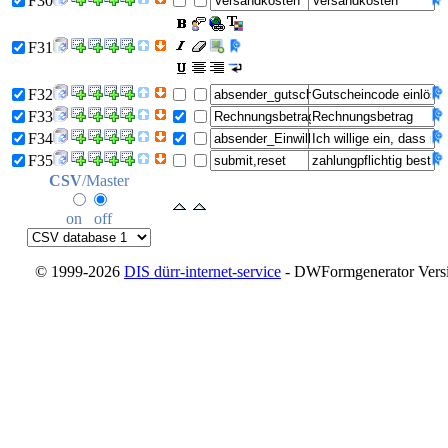
F30
F31
F32
F33
F34
F35
CSV
/Master
on
off
© 1999-2026
DIS dürr-internet-service
- DWFormgenerator Versio