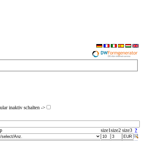
ar inaktiv schalten ->
yp
size1
size2
size3
?