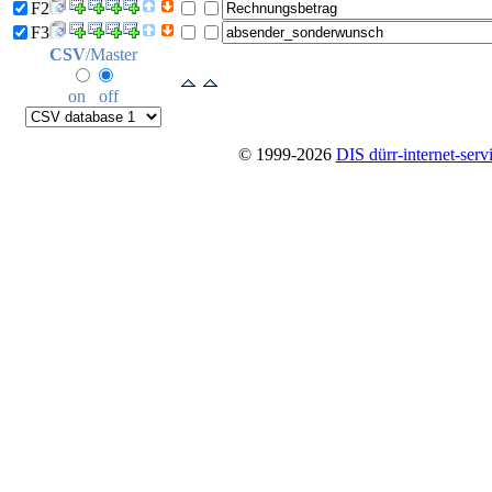
F2
F3
CSV
/Master
on
off
© 1999-2026
DIS dürr-internet-serv