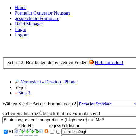
Home
Formular Generator Neustart
gespeicherte Formulare
Datei Manager
Login
Logout
Schritt 2: Bearbeiten der einzelnen Felder
Hilfe aufrufen!
Voransicht - Desktop
|
Phone
Step 2
»
Step 3
Wählen Sie die Art des Formulars aus!
Geben Sie hier die Überschrift ihres Formulars ein!
Feld Nr.
req
csv
Feldname
F1