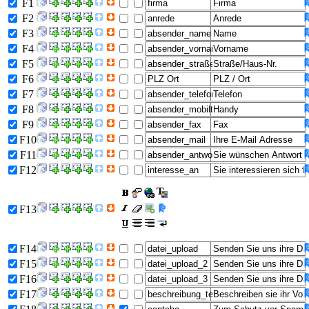
F1
F2
F3
F4
F5
F6
F7
F8
F9
F10
F11
F12
F13
F14
F15
F16
F17