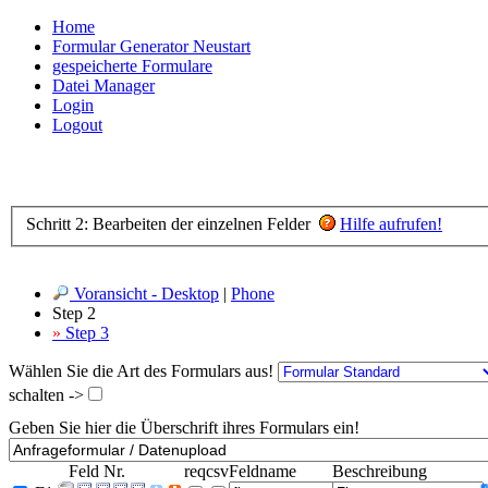
Home
Formular Generator Neustart
gespeicherte Formulare
Datei Manager
Login
Logout
Schritt 2: Bearbeiten der einzelnen Felder
Hilfe aufrufen!
Voransicht - Desktop
|
Phone
Step 2
»
Step 3
Wählen Sie die Art des Formulars aus!
schalten ->
Geben Sie hier die Überschrift ihres Formulars ein!
Feld Nr.
req
csv
Feldname
Beschreibung