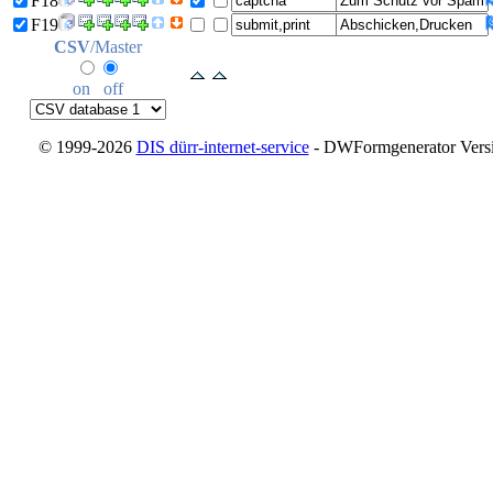
F18
F19
CSV
/Master
on
off
© 1999-2026
DIS dürr-internet-service
- DWFormgenerator Versio