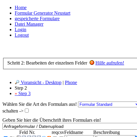
Home
Formular Generator Neustart
gespeicherte Formulare
Datei Manager
Login
Logout
Schritt 2: Bearbeiten der einzelnen Felder
Hilfe aufrufen!
Voransicht - Desktop
|
Phone
Step 2
»
Step 3
Wählen Sie die Art des Formulars aus!
schalten ->
Geben Sie hier die Überschrift ihres Formulars ein!
Feld Nr.
req
csv
Feldname
Beschreibung