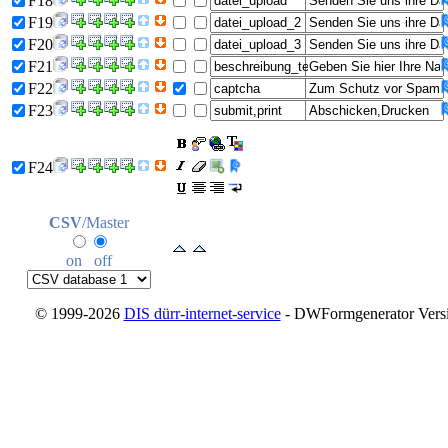
F18
F19
F20
F21
F22
F23
F24
CSV
/Master
on
off
© 1999-2026
DIS dürr-internet-service
- DWFormgenerator Versio