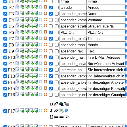
F1
F2
F3
F4
F5
F6
F7
F8
F9
F10
F11
F12
F13
F14
F15
F16
F17