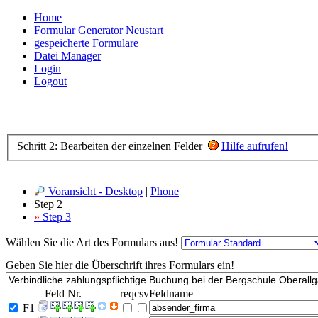
Home
Formular Generator Neustart
gespeicherte Formulare
Datei Manager
Login
Logout
Schritt 2: Bearbeiten der einzelnen Felder
Hilfe aufrufen!
Voransicht - Desktop
|
Phone
Step 2
»
Step 3
Wählen Sie die Art des Formulars aus!
Geben Sie hier die Überschrift ihres Formulars ein!
Feld Nr.
req
csv
Feldname
F1