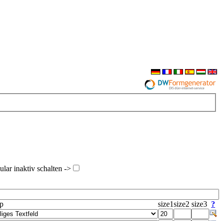
ar inaktiv schalten ->
yp
size1
size2
size3
?