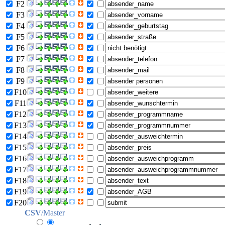
F2
F3
F4
F5
F6
F7
F8
F9
F10
F11
F12
F13
F14
F15
F16
F17
F18
F19
F20
CSV
/Master