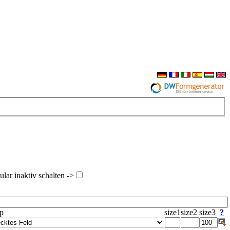
ar inaktiv schalten ->
yp
size1
size2
size3
?