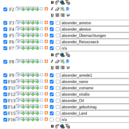
F2
F3
F4
F5
F6
F7
F8
F9
F10
F11
F12
F13
F14
F15
F16