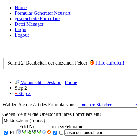
Home
Formular Generator Neustart
gespeicherte Formulare
Datei Manager
Login
Logout
Schritt 2: Bearbeiten der einzelnen Felder
Hilfe aufrufen!
Voransicht - Desktop
|
Phone
Step 2
»
Step 3
Wählen Sie die Art des Formulars aus!
Geben Sie hier die Überschrift ihres Formulars ein!
Feld Nr.
req
csv
Feldname
F1