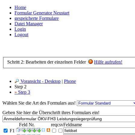
Home
Formular Generator Neustart
gespeicherte Formulare
Datei Manager
Login
Logout
Schritt 2: Bearbeiten der einzelnen Felder
Hilfe aufrufen!
Voransicht - Desktop
|
Phone
Step 2
»
Step 3
Wählen Sie die Art des Formulars aus!
Geben Sie hier die Überschrift ihres Formulars ein!
Feld Nr.
req
csv
Feldname
F1