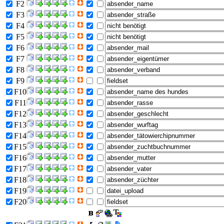
F2
F3
F4
F5
F6
F7
F8
F9
F10
F11
F12
F13
F14
F15
F16
F17
F18
F19
F20