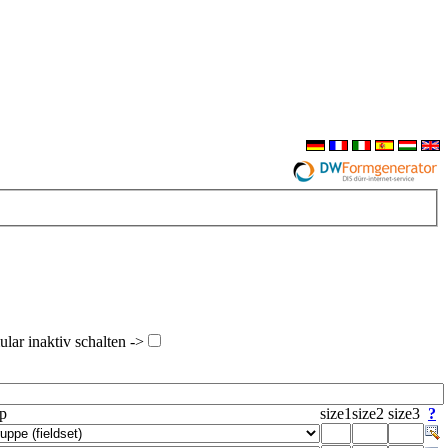
ar inaktiv schalten ->
yp
size1
size2
size3
?