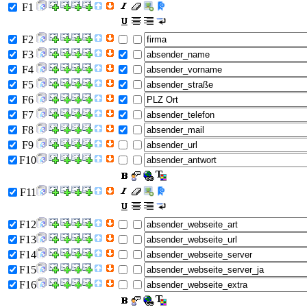
F1
F2
F3
F4
F5
F6
F7
F8
F9
F10
F11
F12
F13
F14
F15
F16