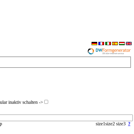
ar inaktiv schalten ->
yp
size1
size2
size3
?