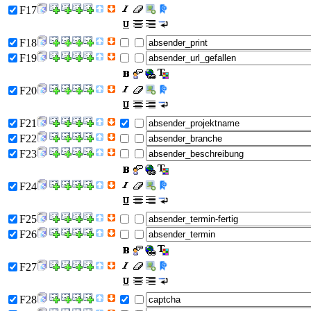
F17
F18
F19
F20
F21
F22
F23
F24
F25
F26
F27
F28