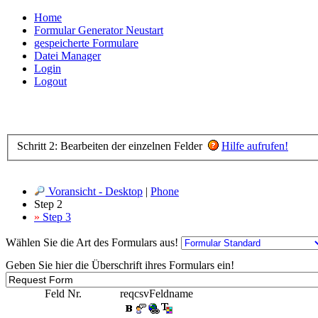
Home
Formular Generator Neustart
gespeicherte Formulare
Datei Manager
Login
Logout
Schritt 2: Bearbeiten der einzelnen Felder
Hilfe aufrufen!
Voransicht - Desktop
|
Phone
Step 2
»
Step 3
Wählen Sie die Art des Formulars aus!
Geben Sie hier die Überschrift ihres Formulars ein!
Feld Nr.
req
csv
Feldname