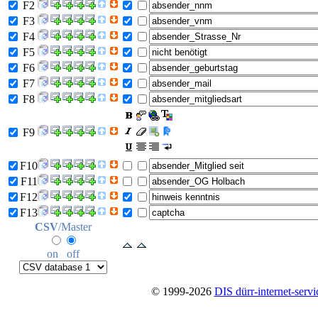
F2
F3
F4
F5
F6
F7
F8
F9
F10
F11
F12
F13
CSV
/Master
on
off
© 1999-2026
DIS dürr-internet-servi