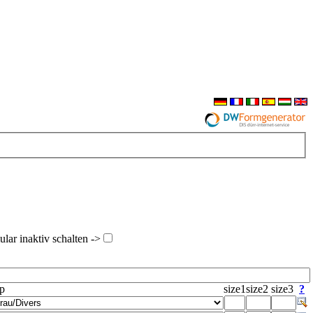
ar inaktiv schalten ->
yp
size1
size2
size3
?