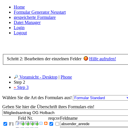
Home
Formular Generator Neustart
gespeicherte Formulare
Datei Manager
Login
Logout
Schritt 2: Bearbeiten der einzelnen Felder
Hilfe aufrufen!
Voransicht - Desktop
|
Phone
Step 2
»
Step 3
Wählen Sie die Art des Formulars aus!
Geben Sie hier die Überschrift ihres Formulars ein!
Feld Nr.
req
csv
Feldname
F1