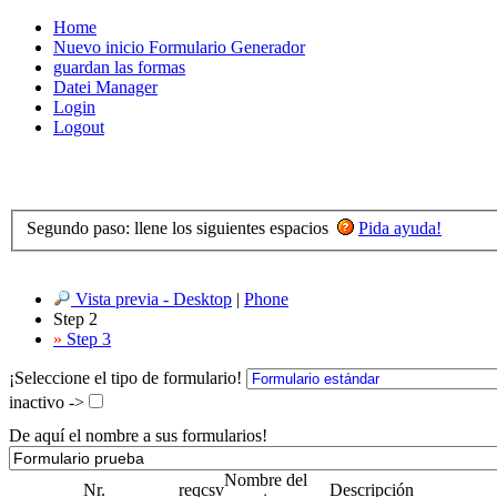
Home
Nuevo inicio Formulario Generador
guardan las formas
Datei Manager
Login
Logout
Segundo paso: llene los siguientes espacios
Pida ayuda!
Vista previa - Desktop
|
Phone
Step 2
»
Step 3
¡Seleccione el tipo de formulario!
inactivo ->
De aquí el nombre a sus formularios!
Nombre del
Nr.
req
csv
Descripción