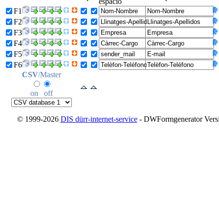
espacio
F1
F2
F3
F4
F5
F6
CSV
/Master
on
off
© 1999-2026
DIS dürr-internet-service
- DWFormgenerator Versio