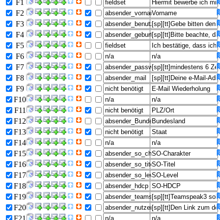
F1
F2
F3
F4
F5
F6
F7
F8
F9
F10
F11
F12
F13
F14
F15
F16
F17
F18
F19
F20
F21