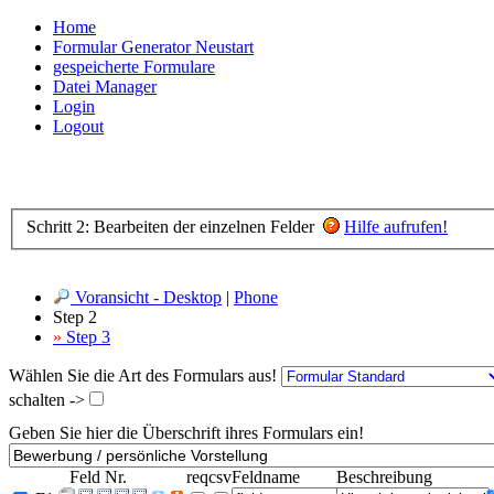
Home
Formular Generator Neustart
gespeicherte Formulare
Datei Manager
Login
Logout
Schritt 2: Bearbeiten der einzelnen Felder
Hilfe aufrufen!
Voransicht - Desktop
|
Phone
Step 2
»
Step 3
Wählen Sie die Art des Formulars aus!
schalten ->
Geben Sie hier die Überschrift ihres Formulars ein!
Feld Nr.
req
csv
Feldname
Beschreibung