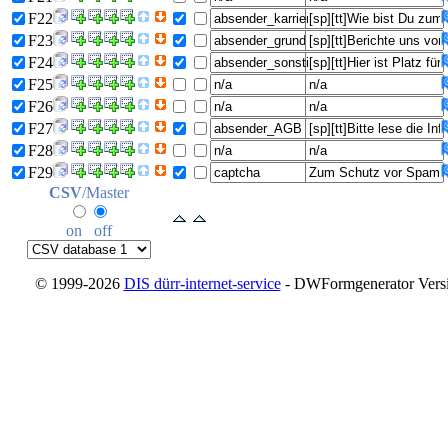
F22
F23
F24
F25
F26
F27
F28
F29
CSV
/Master
on
off
© 1999-2026
DIS dürr-internet-service
- DWFormgenerator Versio