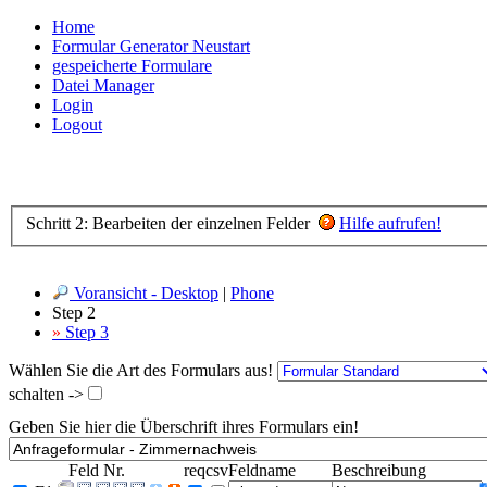
Home
Formular Generator Neustart
gespeicherte Formulare
Datei Manager
Login
Logout
Schritt 2: Bearbeiten der einzelnen Felder
Hilfe aufrufen!
Voransicht - Desktop
|
Phone
Step 2
»
Step 3
Wählen Sie die Art des Formulars aus!
schalten ->
Geben Sie hier die Überschrift ihres Formulars ein!
Feld Nr.
req
csv
Feldname
Beschreibung