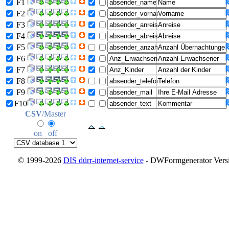
F1
F2
F3
F4
F5
F6
F7
F8
F9
F10
CSV
/Master
on
off
© 1999-2026
DIS dürr-internet-service
- DWFormgenerator Versio