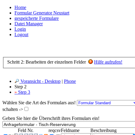
Home
Formular Generator Neustart
gespeicherte Formulare
Datei Manager
Login
Logout
Schritt 2: Bearbeiten der einzelnen Felder
Hilfe aufrufen!
Voransicht - Desktop
|
Phone
Step 2
»
Step 3
Wählen Sie die Art des Formulars aus!
schalten ->
Geben Sie hier die Überschrift ihres Formulars ein!
Feld Nr.
req
csv
Feldname
Beschreibung