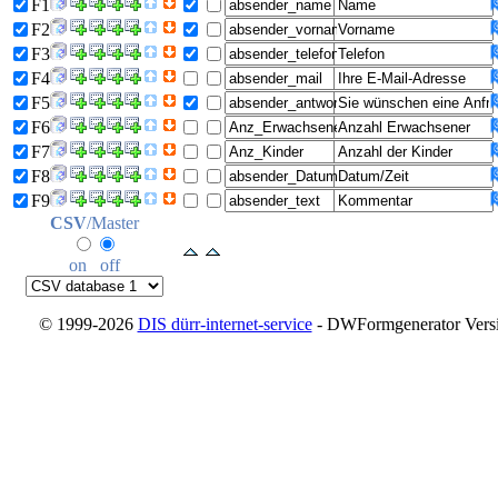
F1
F2
F3
F4
F5
F6
F7
F8
F9
CSV
/Master
on
off
© 1999-2026
DIS dürr-internet-service
- DWFormgenerator Versio