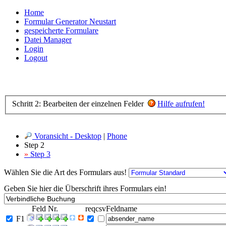
Home
Formular Generator Neustart
gespeicherte Formulare
Datei Manager
Login
Logout
Schritt 2: Bearbeiten der einzelnen Felder
Hilfe aufrufen!
Voransicht - Desktop
|
Phone
Step 2
»
Step 3
Wählen Sie die Art des Formulars aus!
Geben Sie hier die Überschrift ihres Formulars ein!
Feld Nr.
req
csv
Feldname
F1