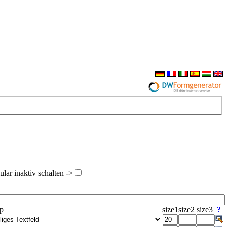
ar inaktiv schalten ->
yp
size1
size2
size3
?