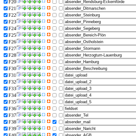
F20
F21
F22
F23
F24
F25
F26
F27
F28
F29
F30
F31
F32
F33
F34
F35
F36
F37
F38
F39
F40