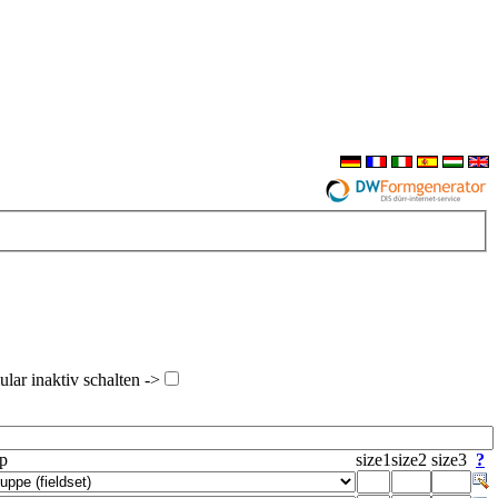
ar inaktiv schalten ->
yp
size1
size2
size3
?