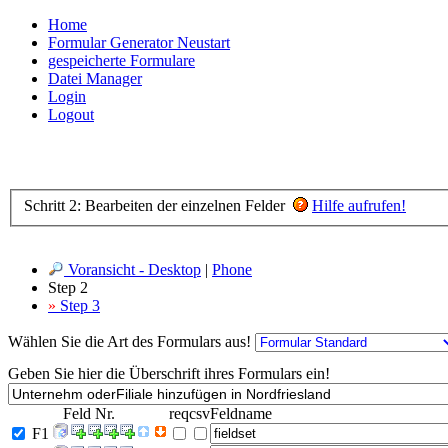
Home
Formular Generator Neustart
gespeicherte Formulare
Datei Manager
Login
Logout
Schritt 2: Bearbeiten der einzelnen Felder
Hilfe aufrufen!
Voransicht - Desktop
|
Phone
Step 2
»
Step 3
Wählen Sie die Art des Formulars aus!
Geben Sie hier die Überschrift ihres Formulars ein!
Feld Nr.
req
csv
Feldname
F1