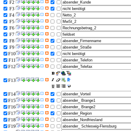
F2
F3
F4
F5
F6
F7
F8
F9
F10
F11
F12
F13
F14
F15
F16
F17
F18
F19