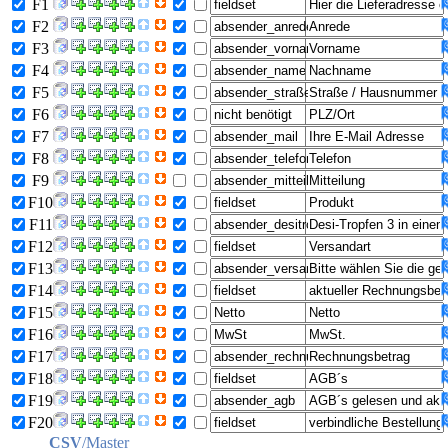
F1
F2
F3
F4
F5
F6
F7
F8
F9
F10
F11
F12
F13
F14
F15
F16
F17
F18
F19
F20
CSV
/Master