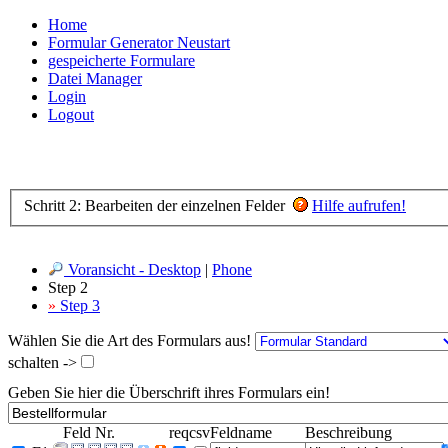
Home
Formular Generator Neustart
gespeicherte Formulare
Datei Manager
Login
Logout
Schritt 2: Bearbeiten der einzelnen Felder
Hilfe aufrufen!
Voransicht - Desktop
|
Phone
Step 2
»
Step 3
Wählen Sie die Art des Formulars aus!
schalten ->
Geben Sie hier die Überschrift ihres Formulars ein!
Feld Nr.
req
csv
Feldname
Beschreibung