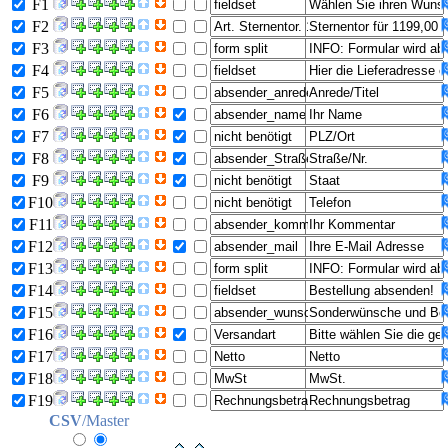
F1
F2
F3
F4
F5
F6
F7
F8
F9
F10
F11
F12
F13
F14
F15
F16
F17
F18
F19
CSV
/Master