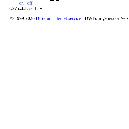
on
off
© 1999-2026
DIS dürr-internet-service
- DWFormgenerator Versio