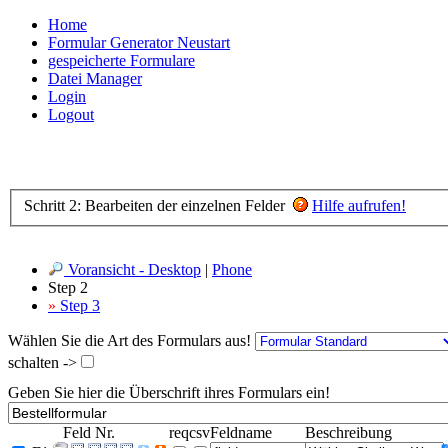
Home
Formular Generator Neustart
gespeicherte Formulare
Datei Manager
Login
Logout
Schritt 2: Bearbeiten der einzelnen Felder
Hilfe aufrufen!
Voransicht - Desktop
|
Phone
Step 2
»
Step 3
Wählen Sie die Art des Formulars aus!
schalten ->
Geben Sie hier die Überschrift ihres Formulars ein!
Feld Nr.
req
csv
Feldname
Beschreibung