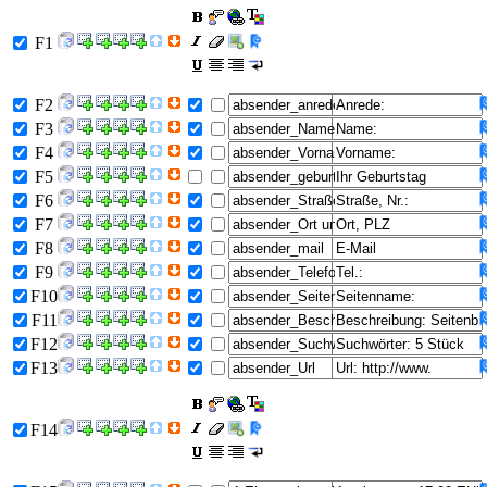
F1
F2
F3
F4
F5
F6
F7
F8
F9
F10
F11
F12
F13
F14