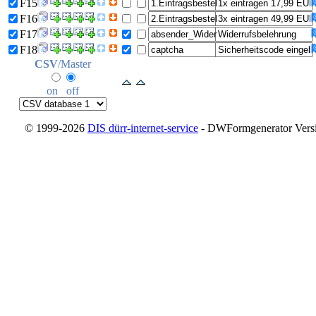
F15
F16
F17
F18
CSV
/Master
on
off
© 1999-2026
DIS dürr-internet-service
- DWFormgenerator Versio