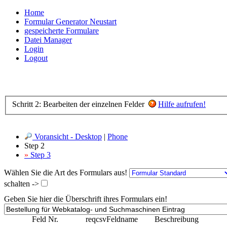
Home
Formular Generator Neustart
gespeicherte Formulare
Datei Manager
Login
Logout
Schritt 2: Bearbeiten der einzelnen Felder
Hilfe aufrufen!
Voransicht - Desktop
|
Phone
Step 2
»
Step 3
Wählen Sie die Art des Formulars aus!
schalten ->
Geben Sie hier die Überschrift ihres Formulars ein!
Feld Nr.
req
csv
Feldname
Beschreibung