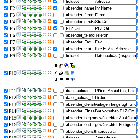
F1
F2
F3
F4
F5
F6
F7
F8
F9
F10
F11
F12
F13
F14
F15
F16
F17