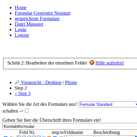
Home
Formular Generator Neustart
gespeicherte Formulare
Datei Manager
Login
Logout
Schritt 2: Bearbeiten der einzelnen Felder
Hilfe aufrufen!
Voransicht - Desktop
|
Phone
Step 2
»
Step 3
Wählen Sie die Art des Formulars aus!
schalten ->
Geben Sie hier die Überschrift ihres Formulars ein!
Feld Nr.
req
csv
Feldname
Beschreibung