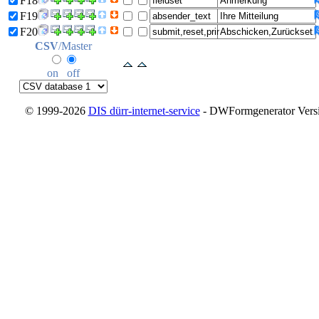
F18
F19
F20
CSV
/Master
on
off
© 1999-2026
DIS dürr-internet-service
- DWFormgenerator Versio