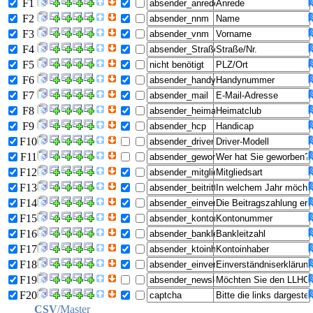
F1
F2
F3
F4
F5
F6
F7
F8
F9
F10
F11
F12
F13
F14
F15
F16
F17
F18
F19
F20
CSV
/Master