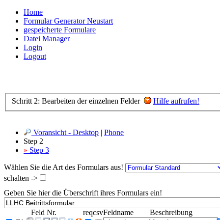
Home
Formular Generator Neustart
gespeicherte Formulare
Datei Manager
Login
Logout
Schritt 2: Bearbeiten der einzelnen Felder
Hilfe aufrufen!
Voransicht - Desktop
|
Phone
Step 2
»
Step 3
Wählen Sie die Art des Formulars aus!
schalten ->
Geben Sie hier die Überschrift ihres Formulars ein!
Feld Nr.
req
csv
Feldname
Beschreibung