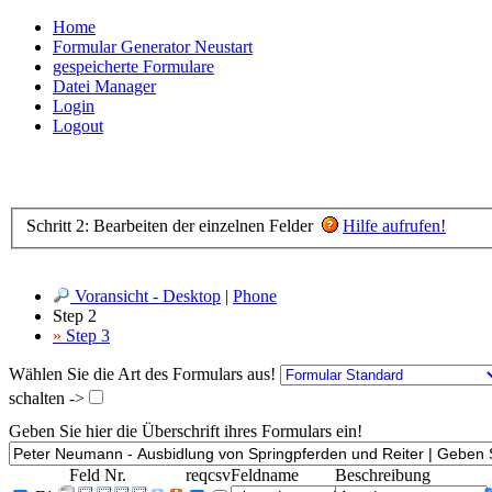
Home
Formular Generator Neustart
gespeicherte Formulare
Datei Manager
Login
Logout
Schritt 2: Bearbeiten der einzelnen Felder
Hilfe aufrufen!
Voransicht - Desktop
|
Phone
Step 2
»
Step 3
Wählen Sie die Art des Formulars aus!
schalten ->
Geben Sie hier die Überschrift ihres Formulars ein!
Feld Nr.
req
csv
Feldname
Beschreibung