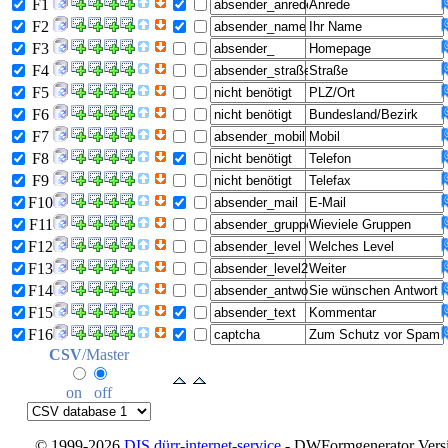
F1
F2
F3
F4
F5
F6
F7
F8
F9
F10
F11
F12
F13
F14
F15
F16
CSV
/Master
on
off
© 1999-2026
DIS dürr-internet-service
- DWFormgenerator Versio