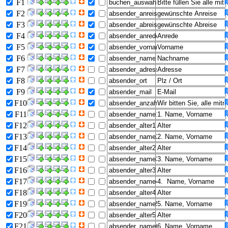
F1
F2
F3
F4
F5
F6
F7
F8
F9
F10
F11
F12
F13
F14
F15
F16
F17
F18
F19
F20
F21