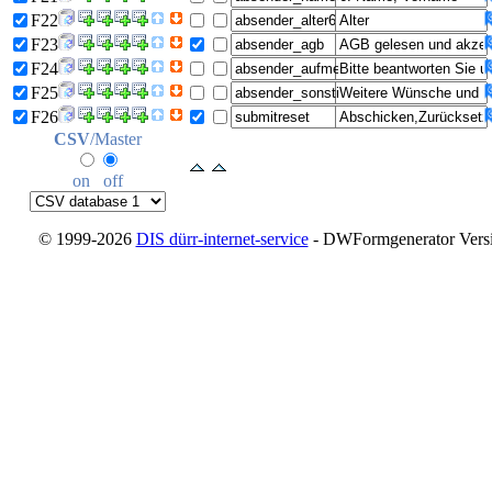
F22
F23
F24
F25
F26
CSV
/Master
on
off
© 1999-2026
DIS dürr-internet-service
- DWFormgenerator Versio