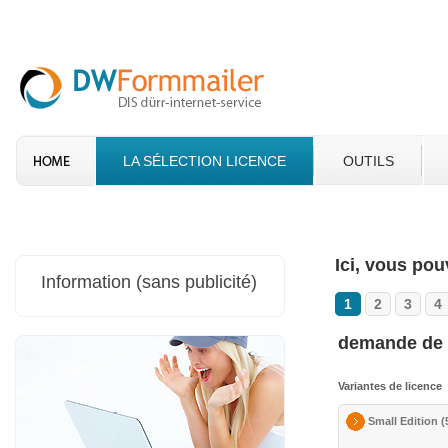
LA SÉLECTION LICENCE
OUTILS
Ici, vous po
Information (sans publicité)
1
2
3
4
demande de 
Variantes de licence
Small Edition (